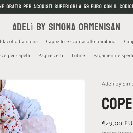
ne gratis per acquisti superiori a 59 euro con il codic
Adelì by Simona Ormenisan
aldacollo bambina
Cappello e scaldacollo bambino
Capp
sce per capelli
Pagliaccetti
Tutine
Pagamenti e spedi
Adelì by Si
Cope
Prezzo
€29,00 E
di