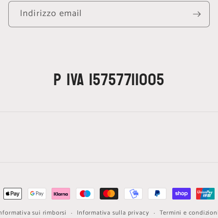
Indirizzo email
P IVA 15757711005
di
nformativa sui rimborsi
Informativa sulla privacy
Termini e condizioni