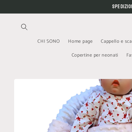
Vai
Spedizio
direttamente
ai contenuti
CHI SONO
Home page
Cappello e sc
Copertine per neonati
Fa
Passa alle
informazioni
sul prodotto