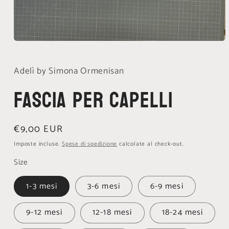
Apri
contenuti
multimediali
1
Adelì by Simona Ormenisan
in
finestra
Fascia per capelli
modale
Prezzo
€9,00 EUR
di
Imposte incluse.
Spese di spedizione
calcolate al check-out.
listino
Size
1-3 mesi
3-6 mesi
6-9 mesi
9-12 mesi
12-18 mesi
18-24 mesi