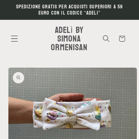
Vai
Spedizione gratis per acquisti superiori a 59
direttamente
euro con il codice “ADELI”
ai contenuti
Adelì by
Simona
Carrello
Ormenisan
Passa alle
informazioni
sul prodotto