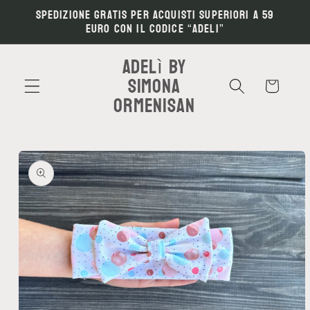
Vai
Spedizione gratis per acquisti superiori a 59
direttamente
euro con il codice “ADELI”
ai contenuti
Adelì by
Simona
Carrello
Ormenisan
Passa alle
informazioni
sul prodotto