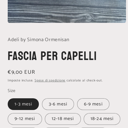
Apri
contenuti
multimediali
1
Adelì by Simona Ormenisan
in
finestra
Fascia per capelli
modale
Prezzo
€9,00 EUR
di
Imposte incluse.
Spese di spedizione
calcolate al check-out.
listino
Size
1-3 mesi
3-6 mesi
6-9 mesi
9-12 mesi
12-18 mesi
18-24 mesi